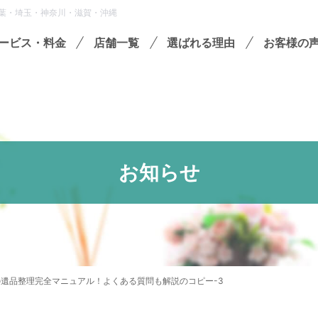
葉・埼玉・神奈川・滋賀・沖縄
ービス・料金
店舗一覧
選ばれる理由
お客様の
遺品整理
残置物撤去
殊清掃・孤独死
お知らせ
屋敷・モノ屋敷
ションサービス
い出整理パック
セミナーのご案内
フラ
遺品整理完全マニュアル！よくある質問も解説のコピー-3
収書の発行方法