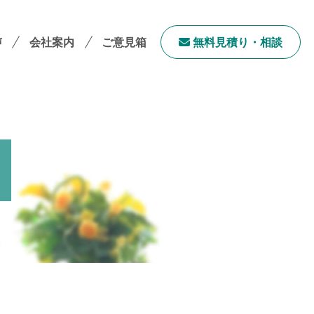
声
会社案内
ご意見箱
無料⾒積り・相談
会社案内TOP
社長メッセージ
会社概要
採用情報
サステナビリティ
「ユニウェブ」の使い方
ンチャイズ加盟オーナー募集