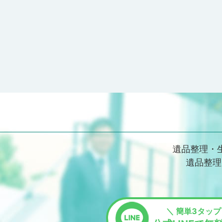
遺品整理・
遺品整理
＼ 簡単3タップ