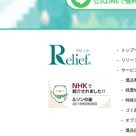
公式LINEで無
トップ
リリー
サービ
遺品
残置
特殊
ゴミ
オプ
遺品