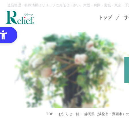
遺品整理・特殊清掃はリリーフにお任せ下さい。大阪・兵庫・宮城・東京・千
トップ
サ
特
ゴミ
オプ
想
各種
TOP
お知らせ一覧
静岡県（浜松市・湖西市）の
領