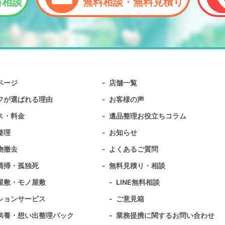
料相談
無料相談・無料見積り
ページ
店舗一覧
フが選ばれる理由
お客様の声
ス・料金
遺品整理お役立ちコラム
整理
お知らせ
物撤去
よくあるご質問
清掃・孤独死
無料⾒積り・相談
屋敷・モノ屋敷
LINE無料相談
ションサービス
ご意見箱
供養・想い出整理パック
業務提携に関するお問い合わせ