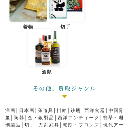
着物
切手
酒類
その他、買取ジャンル
洋画│⽇本画│茶道具│掛軸│鉄瓶│⻄洋⾷器│中国⾻
董│陶器│⾦・銀製品│⻄洋アンティーク│翡翠・珊
瑚製品│切⼿│⼑剣武具│彫刻・ブロンズ│現代アー