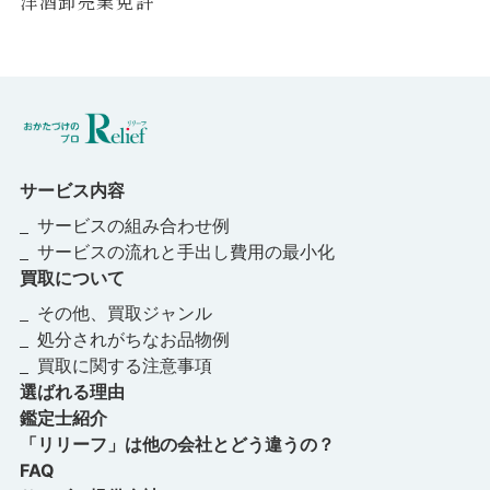
洋酒卸売業免許
４、個人情報に関する権利
当社はご本人の個人情報について、利用目的の通知、開
示、内容の訂正、追加又は削除、利用の停止、消去、第三
者への提供の停止を求められた場合は、合理的な期間内に
これに応じるとともに、本人に対して通知を行います。
サービス内容
サービスの組み合わせ例
５、利用目的の通知
サービスの流れと⼿出し費⽤の最⼩化
利用目的の通知、開示、内容の訂正、追加又は削除、利用の
買取について
停止、消去、第三者への提供の停止の請求、またはご自身の
その他、買取ジャンル
個人情報に関するお問い合わせは、以下の窓口までご連絡く
処分されがちなお品物例
ださい。
買取に関する注意事項
【個人情報問い合わせ窓口】
選ばれる理由
〒663-8142 兵庫県西宮市鳴尾浜2丁目1番26号
グッドホールディングス株式会社 経営サポート部 個人情
鑑定⼠紹介
報保護相談窓口
「リリーフ」は他の会社とどう違うの？
連絡先：
soumu@goodhd.co.jp
FAQ