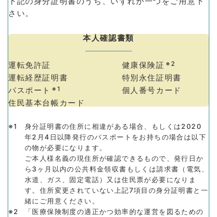
下記の⾝分証明書のうち、いずれか⼀つをご⽤意下
さい。
本⼈確認書類
運転免許証
健康保険証
※2
運転経歴証明書
特別永住証明書
パスポート
※1
個⼈番号カード
住⺠基本台帳カード
身分証明書の住所に相違がある場合、もしくは2020
年2月4日以降発行のパスポートをお持ちの場合は以下
の物が必要になります。
ご本人様名義の現住所が確認できるもので、発行日か
ら3ヶ月以内の公共料金領収書もしくは請求書（電気、
水道、ガス、固定電話）又は住民票が必要になりま
す。住所変更されていない上記7項目の身分証明書と一
緒にご用意ください。
「医療保険制度の適正かつ効率的な運営を図るための