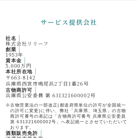
①第三者に提供する目的
当該サービスの進捗報告のため
当社または提携先で取り扱うサービスのご案内のため
サービス提供会社
②提供する個人情報の項目
当社は、以下の個人情報の事項を第三者へ提供することがあ
社名
ります。
株式会社リリーフ
氏名、住所、連絡先、年齢、職業等の属性がわかる情報
創業
その他見積り金額等の当社の各種商品・サービス提供等に
1953年
必要な個人情報
資本⾦
5,000万円
本社所在地
③提供の手段又は方法
〒663-8142
電子的若しくは電磁的な方法等
兵庫県⻄宮市鳴尾浜2丁⽬1番26号
古物商許可
④当該情報の提供を受ける者又は提供を受ける者の組織の種
兵庫県公安委員 第 631321600002号
類、及び属性
紹介元
古物営業法の一部改正(都道府県単位の許可が全国統一
の許可に変更)に伴い、
弊社
「兵庫県、埼玉県」の古物
利用目的の達成の範囲内においての外部委託先
商許可番号の表記は「古物商許可番号 兵庫県公安委員
第 631321600002号」へ表記統一とさせていただいて
⑤取得方法
おります。
電子的若しくは電磁的な方法等
酒類販売免許