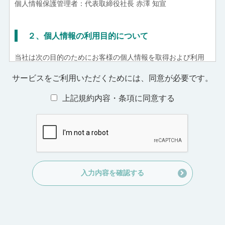
個人情報保護管理者：代表取締役社長 赤澤 知宣
２、個人情報の利用目的について
当社は次の目的のためにお客様の個人情報を取得および利用
いたします。
サービスをご利用いただくためには、
同意が必要です。
お客様からのお問合せへの対応、アフターサービス、その
他お取引に関する各種手続実施のため
上記規約内容・条項に同意する
当社、又は当社と提携する他社のサービス、商品、各種企
画に関するご案内のため
アンケート調査、キャンペーン実施等、当社事業活動に関
するご案内のため
マーケティング調査及び分析のため
経営分析のための統計数値作成及び分析結果の利用のため
お客様との電話応対、接客の際、オペレーター又はスタッ
入力内容を確認する
フの的確な対応と品質維持向上のため
３、個人情報の第三者への提供について