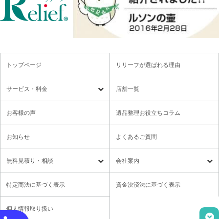
トップページ
リリーフが選ばれる理由
サービス・料金
店舗一覧
遺品整理
残置物撤去
お客様の声
遺品整理お役立ちコラム
特殊清掃・孤独死
ゴミ屋敷・モノ屋敷
お知らせ
よくあるご質問
オプションサービス
遺品供養・想い出整理パック
無料⾒積り・相談
会社案内
各種セミナーのご案内
領収書の発行方法
無料⾒積り・相談
LINE無料相談
社長メッセージ
特定商法に基づく表示
資金決済法に基づく表示
ご意見箱
業務提携に関するお問い合わせ
採用情報
個人情報取り扱い
取材・講演依頼
ユニウェブの使い方