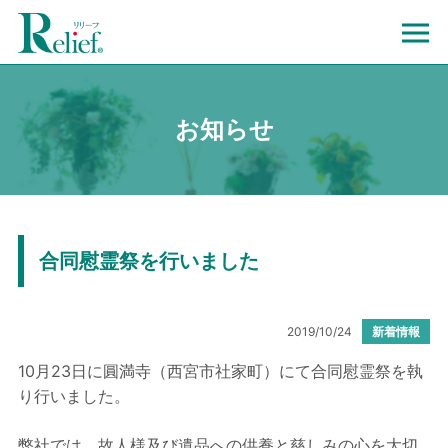
お知らせ
合同慰霊祭を行いました
2019/10/24
新着情報
10月23日に圓満寺（西宮市社家町）にて合同慰霊祭を執
り行いました。
弊社では、故人様及び遺品への供養と慈しみの心を大切