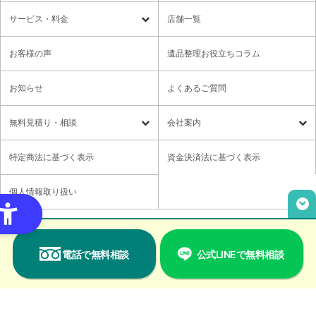
サービス・料金
店舗一覧
遺品整理
残置物撤去
お客様の声
遺品整理お役立ちコラム
特殊清掃・孤独死
ゴミ屋敷・モノ屋敷
お知らせ
よくあるご質問
オプションサービス
遺品供養・想い出整理パック
無料⾒積り・相談
会社案内
各種セミナーのご案内
領収書の発行方法
無料⾒積り・相談
LINE無料相談
社長メッセージ
特定商法に基づく表示
資金決済法に基づく表示
ご意見箱
業務提携に関するお問い合わせ
採用情報
個人情報取り扱い
取材・講演依頼
ユニウェブの使い方
Copyright© Relief,Inc All rights reserved.
電話で無料相談
公式LINEで無料相談