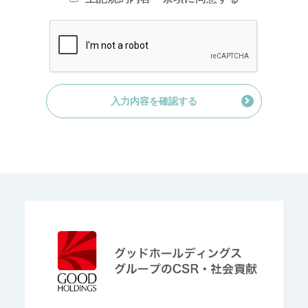
当社、又は当社と提携する他社のサービス、商品、各種企
画に関するご案内のため
アンケート調査、キャンペーン実施等、当社事業活動に関
するご案内のため
マーケティング調査及び分析のため
経営分析のための統計数値作成及び分析結果の利用のため
お客様との電話応対、接客の際、オペレーター又はスタッ
入力内容を確認する
フの的確な対応と品質維持向上のため
３、個人情報の第三者への提供について
①第三者に提供する目的
当該サービスの進捗報告のため
当社または提携先で取り扱うサービスのご案内のため
②提供する個人情報の項目
当社は、以下の個人情報の事項を第三者へ提供することがあ
ります。
氏名、住所、連絡先、年齢、職業等の属性がわかる情報
その他見積り金額等の当社の各種商品・サービス提供等に