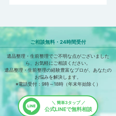
必要な個人情報
③提供の手段又は方法
電子的若しくは電磁的な方法等
④当該情報の提供を受ける者又は提供を受ける者の組織の種
類、及び属性
紹介元
ご相談無料・24時間受付
利用目的の達成の範囲内においての外部委託先
遺品整理・生前整理でご不明な点がございました
⑤取得方法
電子的若しくは電磁的な方法等
ら、お気軽にご相談ください。
遺品整理・生前整理の経験豊富なプロが、あなたの
お悩みを解決します。
４、個人情報に関する権利
※電話受付：9時～18時（年末年始除く）
当社はご本人の個人情報について、利用目的の通知、開
示、内容の訂正、追加又は削除、利用の停止、消去、第三
者への提供の停止を求められた場合は、合理的な期間内に
＼ 簡単3タップ ／
これに応じるとともに、本人に対して通知を行います。
公式LINEで無料相談