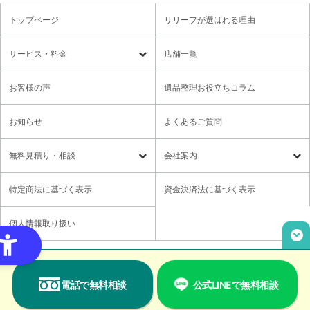
トップページ
リリーフが選ばれる理由
サービス・料金
店舗一覧
遺品整理
残置物撤去
お客様の声
遺品整理お役立ちコラム
特殊清掃・孤独死
ゴミ屋敷・モノ屋敷
お知らせ
よくあるご質問
オプションサービス
遺品供養・想い出整理パック
無料⾒積り・相談
会社案内
各種セミナーのご案内
領収書の発行方法
無料⾒積り・相談
LINE無料相談
社長メッセージ
特定商法に基づく表示
資金決済法に基づく表示
ご意見箱
業務提携に関するお問い合わせ
採用情報
個人情報取り扱い
取材・講演依頼
ユニウェブの使い方
Copyright© Relief,Inc All rights reserved.
電話で無料相談
公式LINEで無料相談