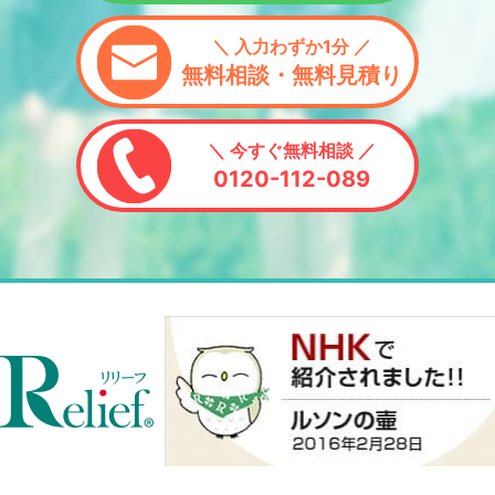
５、利用目的の通知
＼ 入力わずか1分 ／
無料相談・無料見積り
利用目的の通知、開示、内容の訂正、追加又は削除、利用の
停止、消去、第三者への提供の停止の請求、またはご自身の
個人情報に関するお問い合わせは、以下の窓口までご連絡く
ださい。
＼ 今すぐ無料相談 ／
【個人情報問い合わせ窓口】
0120-112-089
〒663-8142 兵庫県西宮市鳴尾浜2丁目1番26号
グッドホールディングス株式会社 経営サポート部 個人情
報保護相談窓口
連絡先：
soumu@goodhd.co.jp
６、当該業務の遂行
お見積りおよびお取引の遂行に必要な個人情報が頂けない場
合は業務の遂行ができなくなりますのでその旨ご了承くださ
い。