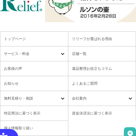
トップページ
リリーフが選ばれる理由
サービス・料金
店舗一覧
遺品整理
残置物撤去
お客様の声
遺品整理お役立ちコラム
特殊清掃・孤独死
ゴミ屋敷・モノ屋敷
お知らせ
よくあるご質問
オプションサービス
遺品供養・想い出整理パック
無料⾒積り・相談
会社案内
各種セミナーのご案内
領収書の発行方法
無料⾒積り・相談
LINE無料相談
社長メッセージ
特定商法に基づく表示
資金決済法に基づく表示
ご意見箱
業務提携に関するお問い合わせ
採用情報
個人情報取り扱い
取材・講演依頼
ユニウェブの使い方