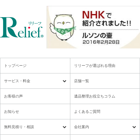
トップページ
リリーフが選ばれる理由
サービス・料金
店舗一覧
遺品整理
残置物撤去
お客様の声
遺品整理お役立ちコラム
特殊清掃・孤独死
ゴミ屋敷・モノ屋敷
お知らせ
よくあるご質問
オプションサービス
遺品供養・想い出整理パック
無料⾒積り・相談
会社案内
各種セミナーのご案内
領収書の発行方法
無料⾒積り・相談
LINE無料相談
社長メッセージ