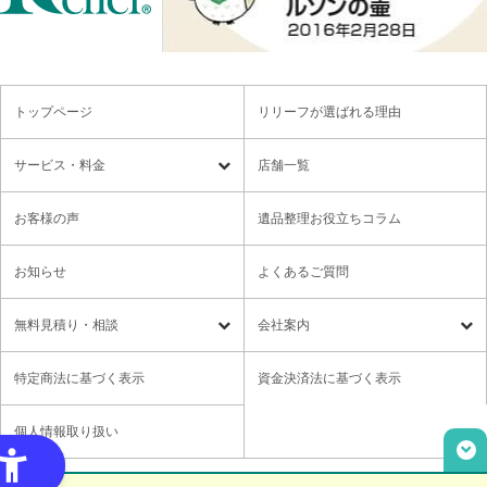
トップページ
リリーフが選ばれる理由
サービス・料金
店舗一覧
遺品整理
残置物撤去
お客様の声
遺品整理お役立ちコラム
特殊清掃・孤独死
ゴミ屋敷・モノ屋敷
お知らせ
よくあるご質問
オプションサービス
遺品供養・想い出整理パック
無料⾒積り・相談
会社案内
各種セミナーのご案内
領収書の発行方法
無料⾒積り・相談
LINE無料相談
社長メッセージ
特定商法に基づく表示
資金決済法に基づく表示
ご意見箱
業務提携に関するお問い合わせ
採用情報
個人情報取り扱い
取材・講演依頼
ユニウェブの使い方