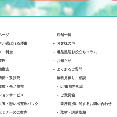
ページ
店舗一覧
フが選ばれる理由
お客様の声
ス・料金
遺品整理お役立ちコラム
整理
お知らせ
物撤去
よくあるご質問
清掃・孤独死
無料⾒積り・相談
屋敷・モノ屋敷
LINE無料相談
ションサービス
ご意見箱
供養・想い出整理パック
業務提携に関するお問い合わせ
セミナーのご案内
取材・講演依頼