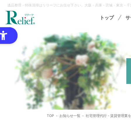
遺品整理・特殊清掃はリリーフにお任せ下さい。大阪・兵庫・宮城・東京・千
トップ
サ
特
ゴミ
オプ
想
各種
TOP
お知らせ一覧
社宅管理代行・賃貸管理業
領