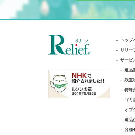
トップ
リリー
サービ
遺品
残置
特殊
ゴミ
オプ
遺品
各種