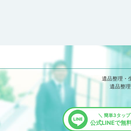
遺品整理・
遺品整理
＼ 簡単3タップ
公式LINEで無