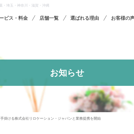
葉・埼玉・神奈川・滋賀・沖縄
ービス・料金
店舗一覧
選ばれる理由
お客様の
遺品整理
残置物撤去
殊清掃・孤独死
お知らせ
屋敷・モノ屋敷
ションサービス
い出整理パック
セミナーのご案内
フラ
を手掛ける株式会社リロケーション・ジャパンと業務提携を開始
収書の発行方法