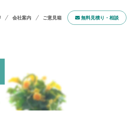
声
会社案内
ご意見箱
無料⾒積り・相談
会社案内TOP
社長メッセージ
会社概要
採用情報
サステナビリティ
「ユニウェブ」の使い方
ンチャイズ加盟オーナー募集