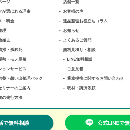
ページ
店舗一覧
フが選ばれる理由
お客様の声
ス・料金
遺品整理お役立ちコラム
整理
お知らせ
物撤去
よくあるご質問
清掃・孤独死
無料⾒積り・相談
屋敷・モノ屋敷
LINE無料相談
ションサービス
ご意見箱
供養・想い出整理パック
業務提携に関するお問い合わせ
セミナーのご案内
取材・講演依頼
書の発行方法
Copyright© Relief,Inc All rights reserved.
公式LINEで
話で無料相談