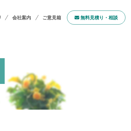
声
会社案内
ご意見箱
無料⾒積り・相談
会社案内TOP
社長メッセージ
会社概要
採用情報
サステナビリティ
「ユニウェブ」の使い方
ンチャイズ加盟オーナー募集