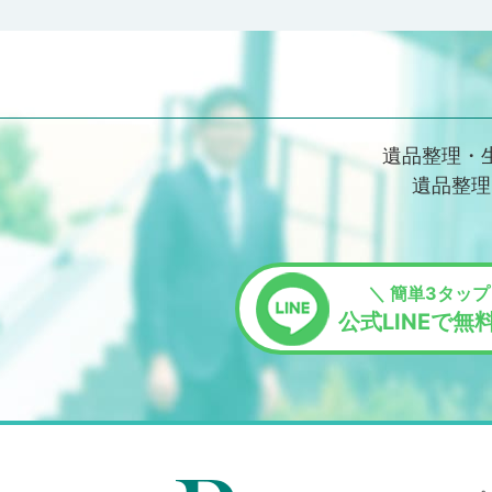
遺品整理・
遺品整理
＼ 簡単3タップ
公式LINEで無