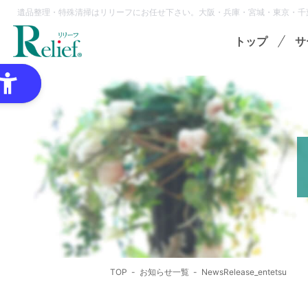
遺品整理・特殊清掃はリリーフにお任せ下さい。大阪・兵庫・宮城・東京・千
トップ
サ
特
ゴミ
オプ
想
各種
TOP
お知らせ一覧
NewsRelease_entetsu
領