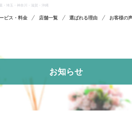
葉・埼玉・神奈川・滋賀・沖縄
ービス・料金
店舗一覧
選ばれる理由
お客様の
遺品整理
残置物撤去
殊清掃・孤独死
お知らせ
屋敷・モノ屋敷
ションサービス
い出整理パック
セミナーのご案内
フラ
収書の発行方法