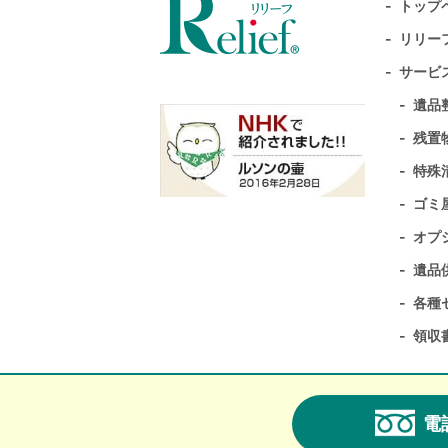
トップ
リリー
サービ
遺品
残置
特殊
ゴミ
オプ
遺品
各種
領収
電