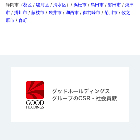
静岡市（
葵区
/
駿河区
/
清水区
）/
浜松市
/
島田市
/
磐田市
/
焼津
市
/
掛川市
/
藤枝市
/
袋井市
/
湖西市
/
御前崎市
/
菊川市
/
牧之
原市
/
森町