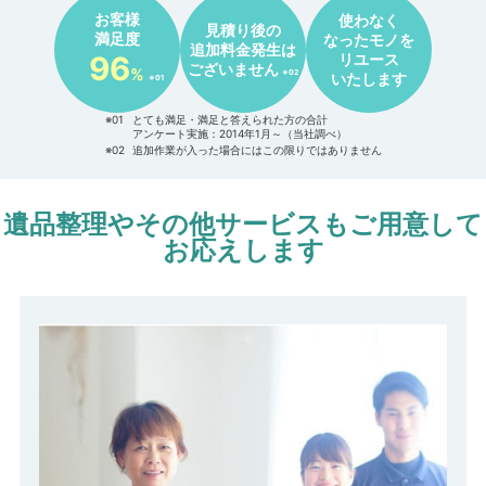
お客様
使わなく
見積り後の
満足度
なったモノを
追加料金発生は
96
リユース
ございません
%
※02
いたします
※01
※01
とても満足・満足と答えられた方の合計
アンケート実施：2014年1月～（当社調べ）
※02
追加作業が入った場合にはこの限りではありません
遺品整理やその他サービスもご用意して
お応えします