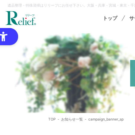
遺品整理・特殊清掃はリリーフにお任せ下さい。大阪・兵庫・宮城・東京・千
トップ
サ
特
ゴミ
オプ
想
各種
TOP
お知らせ一覧
campaign_banner_sp
領