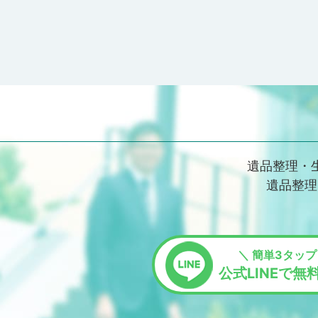
遺品整理・
遺品整理
＼ 簡単3タップ
公式LINEで無