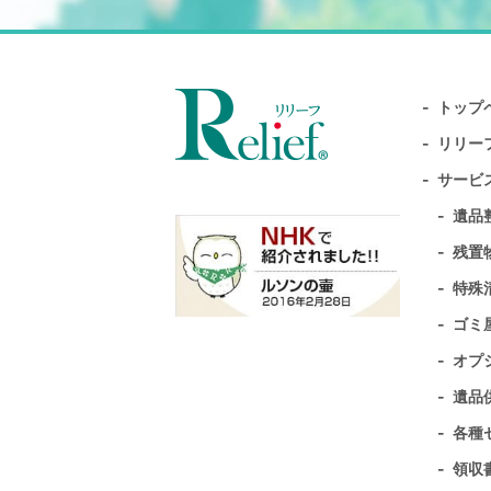
トップ
リリー
サービ
遺品
残置
特殊
ゴミ
オプ
遺品
各種
領収