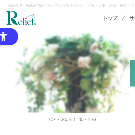
遺品整理・特殊清掃はリリーフにお任せ下さい。大阪・兵庫・宮城・東京・千
トップ
サ
特
ゴミ
オプ
想
各種
TOP
お知らせ一覧
niwa
領