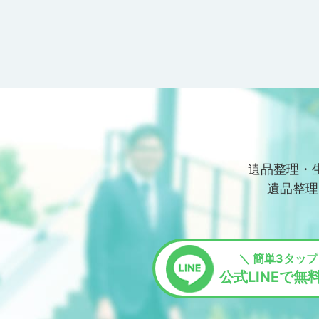
遺品整理・
遺品整理
＼ 簡単3タップ
公式LINEで無