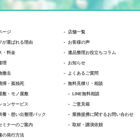
ページ
店舗一覧
フが選ばれる理由
お客様の声
ス・料金
遺品整理お役立ちコラム
整理
お知らせ
物撤去
よくあるご質問
清掃・孤独死
無料⾒積り・相談
屋敷・モノ屋敷
LINE無料相談
ションサービス
ご意見箱
供養・想い出整理パック
業務提携に関するお問い合わせ
セミナーのご案内
取材・講演依頼
書の発行方法