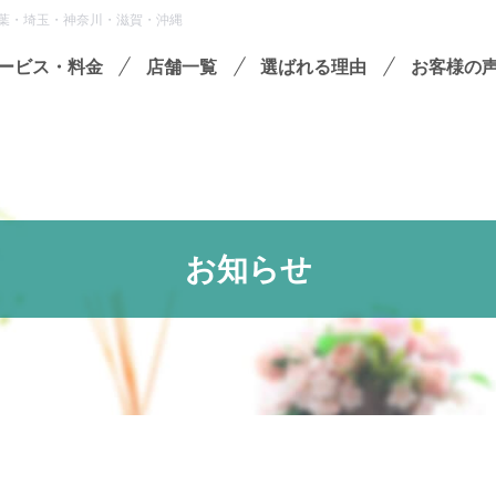
葉・埼玉・神奈川・滋賀・沖縄
ービス・料金
店舗一覧
選ばれる理由
お客様の
遺品整理
残置物撤去
殊清掃・孤独死
お知らせ
屋敷・モノ屋敷
ションサービス
い出整理パック
セミナーのご案内
フラ
収書の発行方法