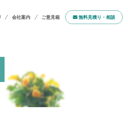
声
会社案内
ご意見箱
無料⾒積り・相談
会社案内TOP
社長メッセージ
会社概要
採用情報
サステナビリティ
「ユニウェブ」の使い方
ンチャイズ加盟オーナー募集