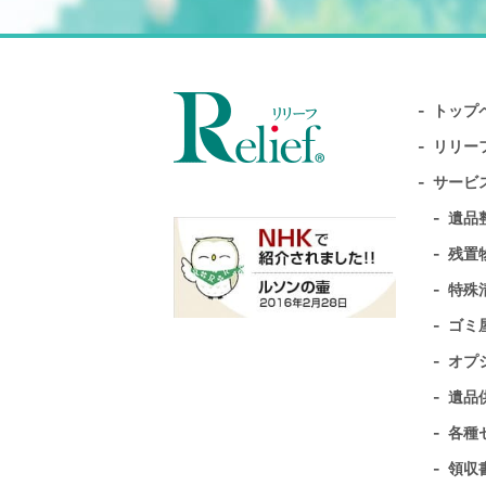
トップ
リリー
サービ
遺品
残置
特殊
ゴミ
オプ
遺品
各種
領収