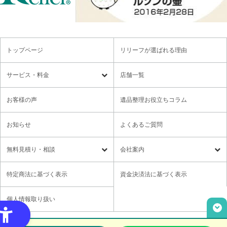
トップページ
リリーフが選ばれる理由
サービス・料金
店舗一覧
遺品整理
残置物撤去
お客様の声
遺品整理お役立ちコラム
特殊清掃・孤独死
ゴミ屋敷・モノ屋敷
お知らせ
よくあるご質問
オプションサービス
遺品供養・想い出整理パック
無料⾒積り・相談
会社案内
各種セミナーのご案内
領収書の発行方法
無料⾒積り・相談
LINE無料相談
社長メッセージ
特定商法に基づく表示
資金決済法に基づく表示
ご意見箱
業務提携に関するお問い合わせ
採用情報
個人情報取り扱い
取材・講演依頼
ユニウェブの使い方