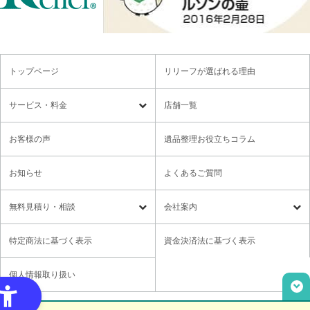
トップページ
リリーフが選ばれる理由
サービス・料金
店舗一覧
遺品整理
残置物撤去
お客様の声
遺品整理お役立ちコラム
特殊清掃・孤独死
ゴミ屋敷・モノ屋敷
お知らせ
よくあるご質問
オプションサービス
遺品供養・想い出整理パック
無料⾒積り・相談
会社案内
各種セミナーのご案内
領収書の発行方法
無料⾒積り・相談
LINE無料相談
社長メッセージ
特定商法に基づく表示
資金決済法に基づく表示
ご意見箱
業務提携に関するお問い合わせ
採用情報
個人情報取り扱い
取材・講演依頼
ユニウェブの使い方