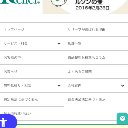
トップページ
リリーフが選ばれる理由
サービス・料金
店舗一覧
遺品整理
残置物撤去
お客様の声
遺品整理お役立ちコラム
特殊清掃・孤独死
ゴミ屋敷・モノ屋敷
お知らせ
よくあるご質問
オプションサービス
遺品供養・想い出整理パック
無料⾒積り・相談
会社案内
各種セミナーのご案内
領収書の発行方法
無料⾒積り・相談
LINE無料相談
社長メッセージ
特定商法に基づく表示
資金決済法に基づく表示
ご意見箱
業務提携に関するお問い合わせ
採用情報
個人情報取り扱い
取材・講演依頼
ユニウェブの使い方