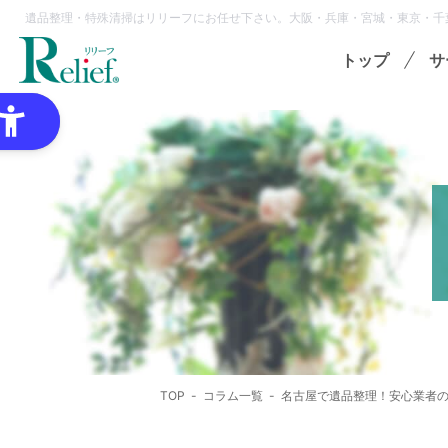
遺品整理・特殊清掃はリリーフにお任せ下さい。大阪・兵庫・宮城・東京・千
トップ
サ
特
ゴミ
オプ
想
各種
TOP
コラム一覧
名古屋で遺品整理！安心業者
領