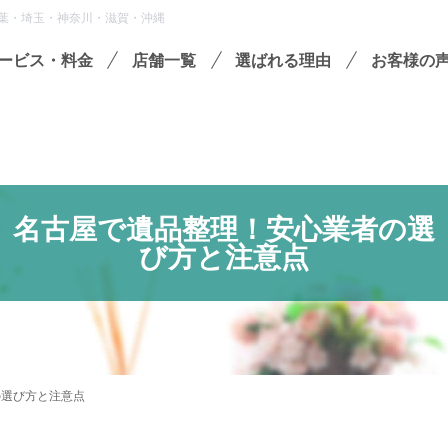
葉・埼玉・神奈川・滋賀・沖縄
ービス・料金
店舗一覧
選ばれる理由
お客様の
遺品整理
残置物撤去
殊清掃・孤独死
名古屋で遺品整理！安心業者の選
屋敷・モノ屋敷
び方と注意点
ションサービス
い出整理パック
セミナーのご案内
フラ
の選び方と注意点
収書の発行方法