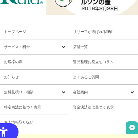
トップページ
リリーフが選ばれる理由
サービス・料金
店舗一覧
遺品整理
残置物撤去
お客様の声
遺品整理お役立ちコラム
特殊清掃・孤独死
ゴミ屋敷・モノ屋敷
お知らせ
よくあるご質問
オプションサービス
遺品供養・想い出整理パック
無料⾒積り・相談
会社案内
各種セミナーのご案内
領収書の発行方法
無料⾒積り・相談
LINE無料相談
社長メッセージ
特定商法に基づく表示
資金決済法に基づく表示
ご意見箱
業務提携に関するお問い合わせ
採用情報
個人情報取り扱い
取材・講演依頼
ユニウェブの使い方