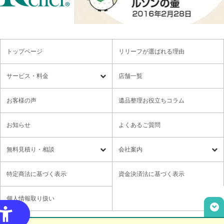
トップページ
リリーフが選ばれる理由
サービス・料金
店舗一覧
遺品整理
残置物撤去
お客様の声
遺品整理お役立ちコラム
特殊清掃・孤独死
ゴミ屋敷・モノ屋敷
お知らせ
よくあるご質問
オプションサービス
遺品供養・想い出整理パック
無料⾒積り・相談
会社案内
各種セミナーのご案内
領収書の発行方法
無料⾒積り・相談
LINE無料相談
社長メッセージ
特定商法に基づく表示
資金決済法に基づく表示
ご意見箱
業務提携に関するお問い合わせ
採用情報
個人情報取り扱い
取材・講演依頼
ユニウェブの使い方