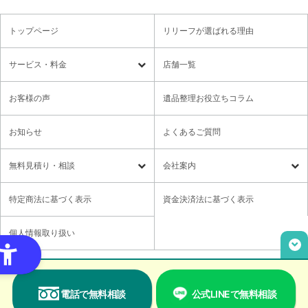
トップページ
リリーフが選ばれる理由
サービス・料金
店舗一覧
遺品整理
残置物撤去
お客様の声
遺品整理お役立ちコラム
特殊清掃・孤独死
ゴミ屋敷・モノ屋敷
お知らせ
よくあるご質問
オプションサービス
遺品供養・想い出整理パック
無料⾒積り・相談
会社案内
各種セミナーのご案内
領収書の発行方法
無料⾒積り・相談
LINE無料相談
社長メッセージ
特定商法に基づく表示
資金決済法に基づく表示
ご意見箱
業務提携に関するお問い合わせ
採用情報
個人情報取り扱い
取材・講演依頼
ユニウェブの使い方
Copyright© Relief,Inc All rights reserved.
電話で無料相談
公式LINEで無料相談