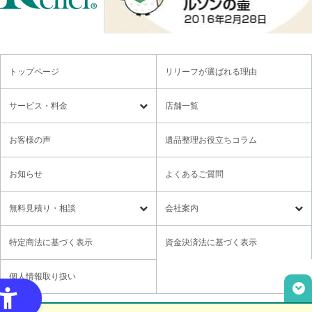
トップページ
リリーフが選ばれる理由
サービス・料金
店舗一覧
遺品整理
残置物撤去
お客様の声
遺品整理お役立ちコラム
特殊清掃・孤独死
ゴミ屋敷・モノ屋敷
お知らせ
よくあるご質問
オプションサービス
遺品供養・想い出整理パック
無料⾒積り・相談
会社案内
各種セミナーのご案内
領収書の発行方法
無料⾒積り・相談
LINE無料相談
社長メッセージ
特定商法に基づく表示
資金決済法に基づく表示
ご意見箱
業務提携に関するお問い合わせ
採用情報
個人情報取り扱い
取材・講演依頼
ユニウェブの使い方