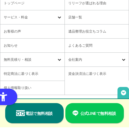
トップページ
リリーフが選ばれる理由
サービス・料金
店舗一覧
遺品整理
残置物撤去
お客様の声
遺品整理お役立ちコラム
特殊清掃・孤独死
ゴミ屋敷・モノ屋敷
お知らせ
よくあるご質問
オプションサービス
遺品供養・想い出整理パック
無料⾒積り・相談
会社案内
各種セミナーのご案内
領収書の発行方法
無料⾒積り・相談
LINE無料相談
社長メッセージ
特定商法に基づく表示
資金決済法に基づく表示
ご意見箱
業務提携に関するお問い合わせ
採用情報
個人情報取り扱い
取材・講演依頼
ユニウェブの使い方
Copyright© Relief,Inc All rights reserved.
電話で無料相談
公式LINEで無料相談