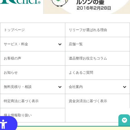
トップページ
リリーフが選ばれる理由
サービス・料金
店舗一覧
遺品整理
残置物撤去
お客様の声
遺品整理お役立ちコラム
特殊清掃・孤独死
ゴミ屋敷・モノ屋敷
お知らせ
よくあるご質問
オプションサービス
遺品供養・想い出整理パック
無料⾒積り・相談
会社案内
各種セミナーのご案内
領収書の発行方法
無料⾒積り・相談
LINE無料相談
社長メッセージ
特定商法に基づく表示
資金決済法に基づく表示
ご意見箱
業務提携に関するお問い合わせ
採用情報
個人情報取り扱い
取材・講演依頼
ユニウェブの使い方