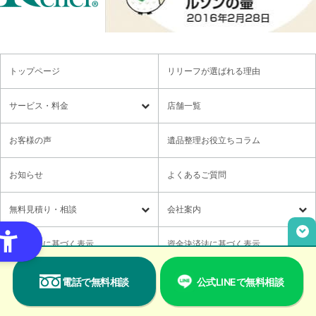
トップページ
リリーフが選ばれる理由
サービス・料金
店舗一覧
遺品整理
残置物撤去
お客様の声
遺品整理お役立ちコラム
特殊清掃・孤独死
ゴミ屋敷・モノ屋敷
お知らせ
よくあるご質問
オプションサービス
遺品供養・想い出整理パック
無料⾒積り・相談
会社案内
各種セミナーのご案内
領収書の発行方法
無料⾒積り・相談
LINE無料相談
社長メッセージ
特定商法に基づく表示
資金決済法に基づく表示
ご意見箱
業務提携に関するお問い合わせ
採用情報
個人情報取り扱い
電話で無料相談
公式LINEで無料相談
取材・講演依頼
ユニウェブの使い方