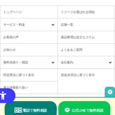
トップページ
リリーフが選ばれる理由
サービス・料金
店舗一覧
遺品整理
残置物撤去
お客様の声
遺品整理お役立ちコラム
特殊清掃・孤独死
ゴミ屋敷・モノ屋敷
お知らせ
よくあるご質問
オプションサービス
遺品供養・想い出整理パック
無料⾒積り・相談
会社案内
各種セミナーのご案内
領収書の発行方法
無料⾒積り・相談
LINE無料相談
社長メッセージ
特定商法に基づく表示
資金決済法に基づく表示
ご意見箱
業務提携に関するお問い合わせ
採用情報
個人情報取り扱い
取材・講演依頼
ユニウェブの使い方
Copyright© Relief,Inc All rights reserved.
電話で無料相談
公式LINEで無料相談