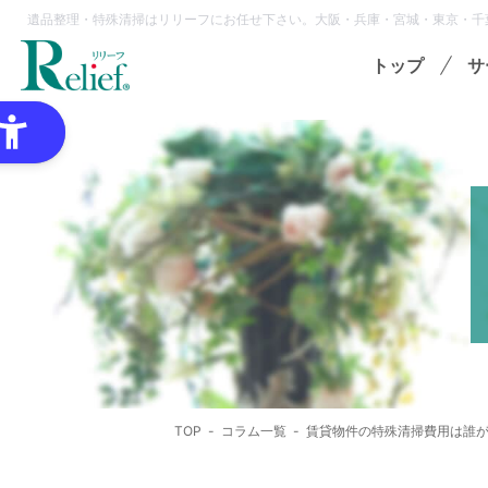
遺品整理・特殊清掃はリリーフにお任せ下さい。大阪・兵庫・宮城・東京・千
トップ
サ
特
ゴミ
オプ
想
各種
TOP
コラム一覧
賃貸物件の特殊清掃費用は誰
領