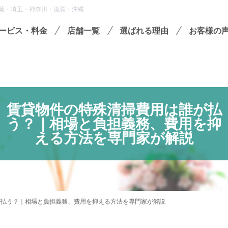
葉・埼玉・神奈川・滋賀・沖縄
ービス・料金
店舗一覧
選ばれる理由
お客様の
遺品整理
残置物撤去
殊清掃・孤独死
賃貸物件の特殊清掃費用は誰が払
う？｜相場と負担義務、費用を抑
屋敷・モノ屋敷
える方法を専門家が解説
ションサービス
い出整理パック
セミナーのご案内
フラ
が払う？｜相場と負担義務、費用を抑える方法を専門家が解説
収書の発行方法