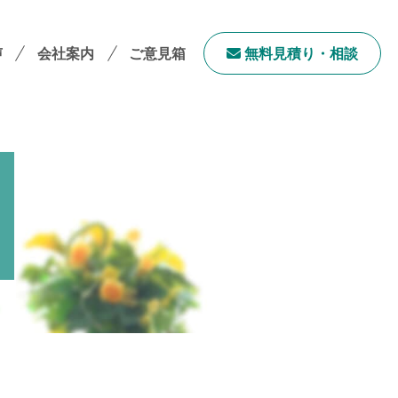
声
会社案内
ご意見箱
無料⾒積り・相談
会社案内TOP
社長メッセージ
会社概要
採用情報
サステナビリティ
「ユニウェブ」の使い方
ンチャイズ加盟オーナー募集