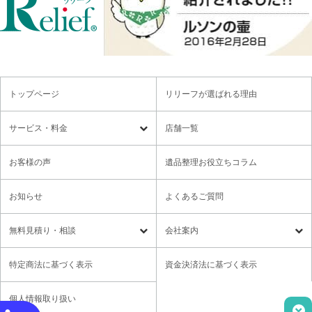
トップページ
リリーフが選ばれる理由
サービス・料金
店舗一覧
遺品整理
残置物撤去
お客様の声
遺品整理お役立ちコラム
特殊清掃・孤独死
ゴミ屋敷・モノ屋敷
お知らせ
よくあるご質問
オプションサービス
遺品供養・想い出整理パック
無料⾒積り・相談
会社案内
各種セミナーのご案内
領収書の発行方法
無料⾒積り・相談
LINE無料相談
社長メッセージ
特定商法に基づく表示
資金決済法に基づく表示
ご意見箱
業務提携に関するお問い合わせ
採用情報
個人情報取り扱い
取材・講演依頼
ユニウェブの使い方