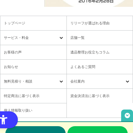
トップページ
リリーフが選ばれる理由
サービス・料金
店舗一覧
遺品整理
残置物撤去
お客様の声
遺品整理お役立ちコラム
特殊清掃・孤独死
ゴミ屋敷・モノ屋敷
お知らせ
よくあるご質問
オプションサービス
遺品供養・想い出整理パック
無料⾒積り・相談
会社案内
各種セミナーのご案内
領収書の発行方法
無料⾒積り・相談
LINE無料相談
社長メッセージ
特定商法に基づく表示
資金決済法に基づく表示
ご意見箱
業務提携に関するお問い合わせ
採用情報
個人情報取り扱い
取材・講演依頼
ユニウェブの使い方
Copyright© Relief,Inc All rights reserved.