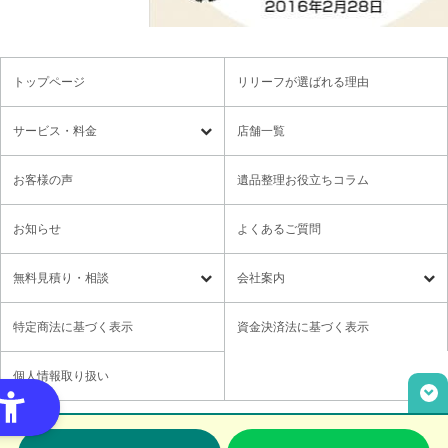
トップページ
リリーフが選ばれる理由
サービス・料金
店舗一覧
遺品整理
残置物撤去
お客様の声
遺品整理お役立ちコラム
特殊清掃・孤独死
ゴミ屋敷・モノ屋敷
お知らせ
よくあるご質問
オプションサービス
遺品供養・想い出整理パック
無料⾒積り・相談
会社案内
各種セミナーのご案内
領収書の発行方法
無料⾒積り・相談
LINE無料相談
社長メッセージ
特定商法に基づく表示
資金決済法に基づく表示
ご意見箱
業務提携に関するお問い合わせ
採用情報
個人情報取り扱い
取材・講演依頼
ユニウェブの使い方
Copyright© Relief,Inc All rights reserved.