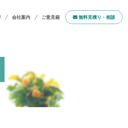
声
会社案内
ご意見箱
無料⾒積り・相談
会社案内TOP
社長メッセージ
会社概要
採用情報
サステナビリティ
「ユニウェブ」の使い方
ンチャイズ加盟オーナー募集