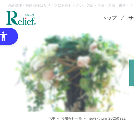
遺品整理・特殊清掃はリリーフにお任せ下さい。大阪・兵庫・宮城・東京・千
トップ
サ
特
ゴミ
オプ
想
各種
TOP
お知らせ一覧
news-thum_20250922
領