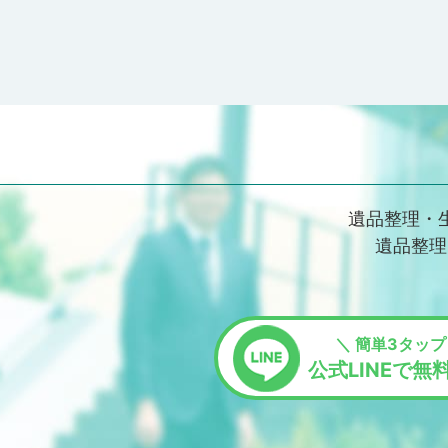
遺品整理・
遺品整理
＼ 簡単3タップ
公式LINEで無