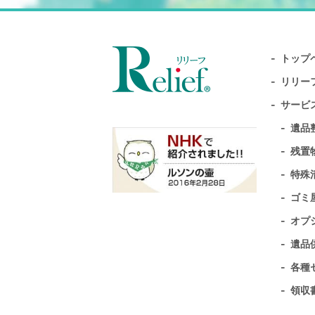
トップ
リリー
サービ
遺品
残置
特殊
ゴミ
オプ
遺品
各種
領収