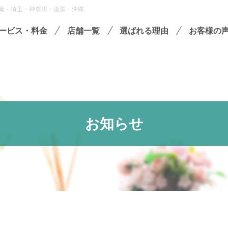
葉・埼玉・神奈川・滋賀・沖縄
ービス・料金
店舗一覧
選ばれる理由
お客様の
遺品整理
残置物撤去
殊清掃・孤独死
お知らせ
屋敷・モノ屋敷
ションサービス
い出整理パック
セミナーのご案内
フラ
収書の発行方法