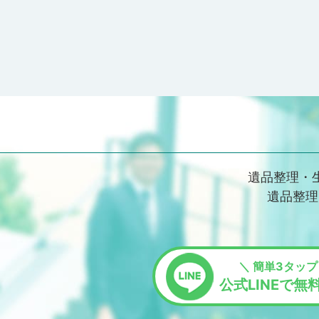
遺品整理・
遺品整理
＼ 簡単3タップ
公式LINEで無