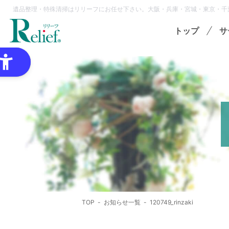
遺品整理・特殊清掃はリリーフにお任せ下さい。大阪・兵庫・宮城・東京・千
トップ
サ
特
ゴミ
オプ
想
各種
TOP
お知らせ一覧
120749_rinzaki
領