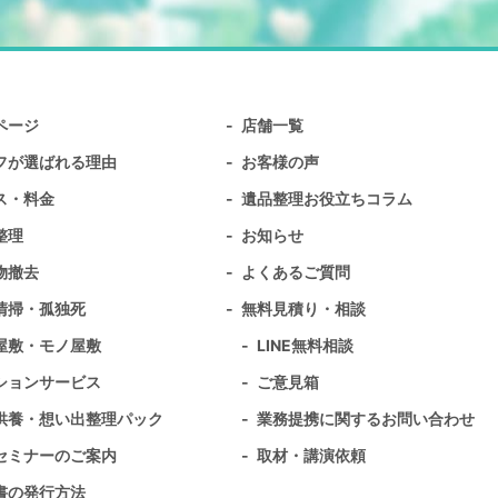
ページ
店舗一覧
フが選ばれる理由
お客様の声
ス・料金
遺品整理お役立ちコラム
整理
お知らせ
物撤去
よくあるご質問
清掃・孤独死
無料⾒積り・相談
屋敷・モノ屋敷
LINE無料相談
ションサービス
ご意見箱
供養・想い出整理パック
業務提携に関するお問い合わせ
セミナーのご案内
取材・講演依頼
書の発行方法