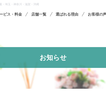
葉・埼玉・神奈川・滋賀・沖縄
ービス・料金
店舗一覧
選ばれる理由
お客様の
遺品整理
残置物撤去
殊清掃・孤独死
お知らせ
屋敷・モノ屋敷
ションサービス
い出整理パック
セミナーのご案内
フラ
収書の発行方法