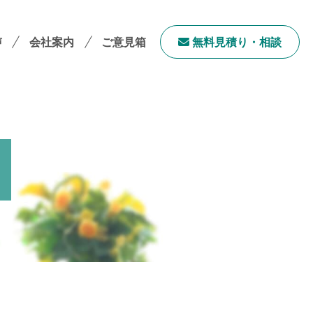
声
会社案内
ご意見箱
無料⾒積り・相談
会社案内TOP
社長メッセージ
会社概要
採用情報
サステナビリティ
「ユニウェブ」の使い方
ンチャイズ加盟オーナー募集