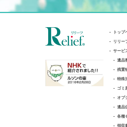
トップ
リリー
サービ
遺品
残置
特殊
ゴミ
オプ
遺品
各種
領収