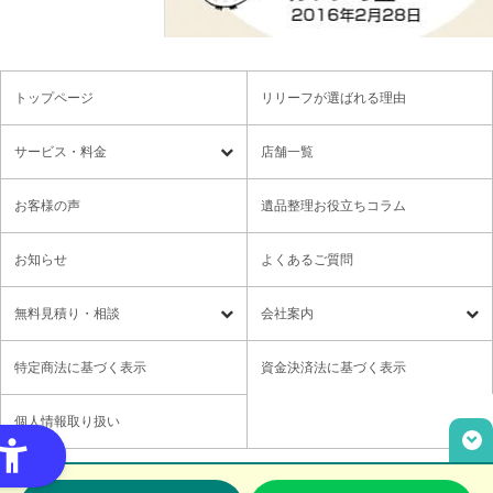
トップページ
リリーフが選ばれる理由
サービス・料金
店舗一覧
遺品整理
残置物撤去
お客様の声
遺品整理お役立ちコラム
特殊清掃・孤独死
ゴミ屋敷・モノ屋敷
お知らせ
よくあるご質問
オプションサービス
遺品供養・想い出整理パック
無料⾒積り・相談
会社案内
各種セミナーのご案内
領収書の発行方法
無料⾒積り・相談
LINE無料相談
社長メッセージ
特定商法に基づく表示
資金決済法に基づく表示
ご意見箱
業務提携に関するお問い合わせ
採用情報
個人情報取り扱い
取材・講演依頼
ユニウェブの使い方
Copyright© Relief,Inc All rights reserved.