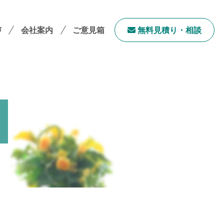
声
会社案内
ご意見箱
無料⾒積り・相談
会社案内TOP
社長メッセージ
会社概要
採用情報
サステナビリティ
「ユニウェブ」の使い方
ンチャイズ加盟オーナー募集