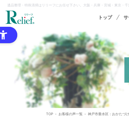
遺品整理・特殊清掃はリリーフにお任せ下さい。大阪・兵庫・宮城・東京・千
トップ
サ
特
ゴミ
オプ
想
各種
TOP
お客様の声一覧
神戸市垂水区：おかたづ
領