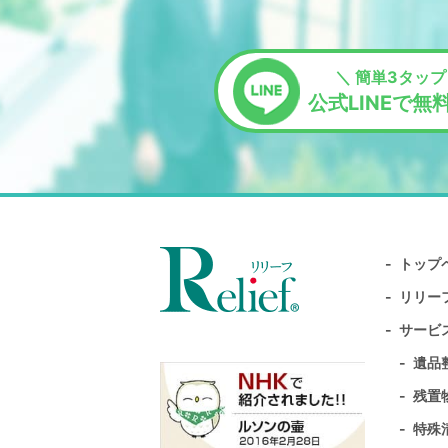
＼ 簡単3タップ
公式LINEで無
トップ
リリー
サービ
遺品
残置
特殊