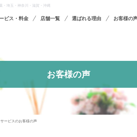
葉・埼玉・神奈川・滋賀・沖縄
ービス・料金
店舗一覧
選ばれる理由
お客様の
遺品整理
残置物撤去
殊清掃・孤独死
お客様の声
屋敷・モノ屋敷
ションサービス
い出整理パック
セミナーのご案内
フラ
けサービスのお客様の声
収書の発行方法