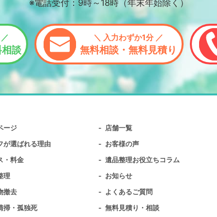
※電話受付：9時～18時（年末年始除く）
 ／
＼ 入力わずか1分 ／
料相談
無料相談・無料見積り
ページ
店舗一覧
フが選ばれる理由
お客様の声
ス・料金
遺品整理お役立ちコラム
整理
お知らせ
物撤去
よくあるご質問
清掃・孤独死
無料⾒積り・相談