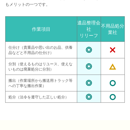
もメリットの一つです。
遺品整理会
不用品処分
作業項目
社
業社
リリーフ
仕分け（貴重品や思い出のお品、供養
品などと不用品の仕分け）
分別（使えるものはリユース、使えな
いものは廃棄処分に分別）
搬出（作業場所から搬送用トラック等
への丁寧な搬出作業）
処分（法令を遵守した正しい処分）