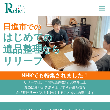
日進市
での
はじめて
の
遺品整理
なら
リリーフ
NHKでも特集されました！
リリーフは、年間相談件数12,000件以上
真摯に取り組み磨き上げてきた高品質な
遺品整理サービスをお届けすることをお約束します