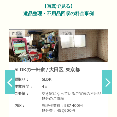
【写真で見る】
遺品整理・不用品回収の料金事例
作業前
作業後
5LDKの一軒家
大田区, 東京都
間取り：
5LDK
作業時間：
4日
ご要望：
空き家になっているご実家の不用品
処分のご依頼
内訳：
整理作業費：
587,400円
処分費：
457,600円