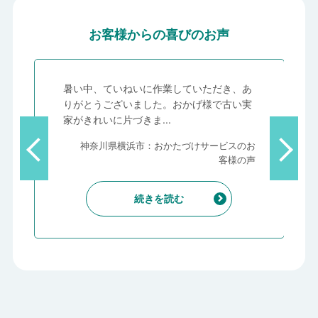
お客様からの喜びのお声
、
暑い中、ていねいに作業していただき、あ
っ
りがとうございました。おかげ様で古い実
家がきれいに片づきま...
客
神奈川県横浜市：おかたづけサービスのお
声
客様の声
続きを読む