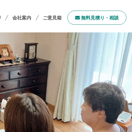
声
会社案内
ご意見箱
無料⾒積り・相談
会社案内TOP
社長メッセージ
会社概要
採用情報
サステナビリティ
「ユニウェブ」の使い方
ンチャイズ加盟オーナー募集