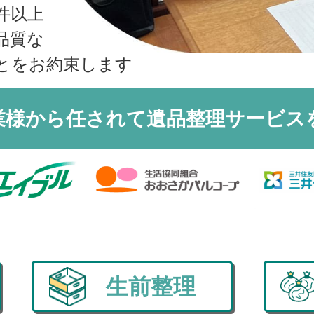
収書の発行方法
件以上
品質な
とをお約束します
業様から任されて
遺品整理サービス
生前整理