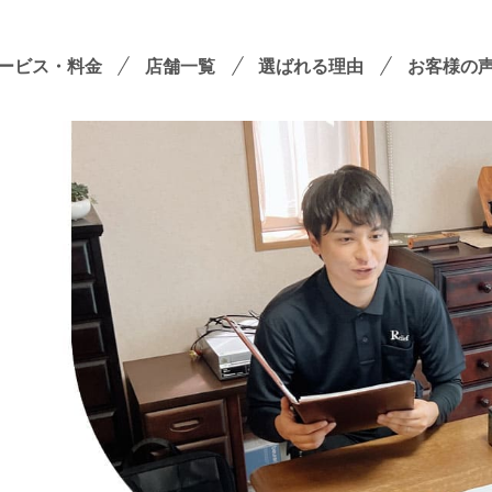
ービス・料金
店舗一覧
選ばれる理由
お客様の
遺品整理
残置物撤去
殊清掃・孤独死
屋敷・モノ屋敷
ションサービス
い出整理パック
！
セミナーのご案内
フラ