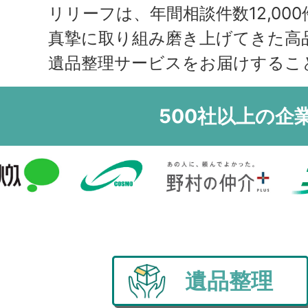
領
リリーフは、年間相談件数12,000
真摯に取り組み磨き上げてきた高
遺品整理サービスをお届けするこ
500社以上の企
遺品整理