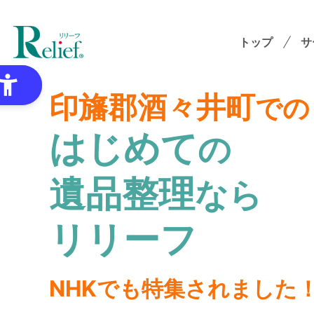
トップ
サ
印旛郡酒々井町
での
はじめて
の
特
遺品整理
なら
ゴミ
オプ
リリーフ
想
NHKでも特集されました
各種