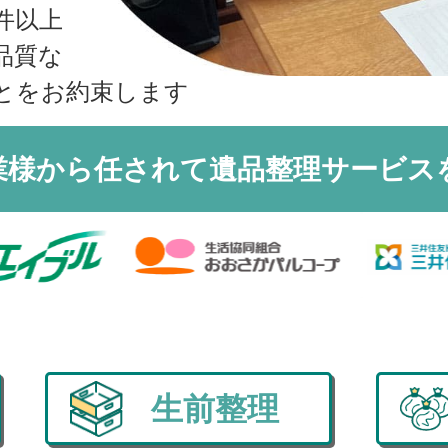
収書の発行方法
件以上
品質な
とをお約束します
業様から任されて
遺品整理サービス
生前整理