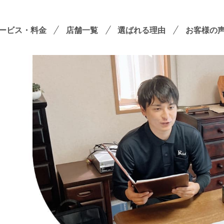
ービス・料金
店舗一覧
選ばれる理由
お客様の
遺品整理
残置物撤去
殊清掃・孤独死
屋敷・モノ屋敷
ションサービス
い出整理パック
！
セミナーのご案内
フラ