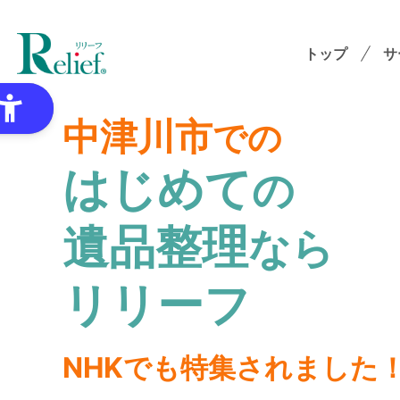
トップ
サ
中津川市
での
はじめて
の
特
遺品整理
なら
ゴミ
オプ
リリーフ
想
NHKでも特集されました
各種