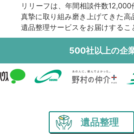
領
リリーフは、年間相談件数12,000
真摯に取り組み磨き上げてきた高
遺品整理サービスをお届けするこ
500社以上の企
遺品整理