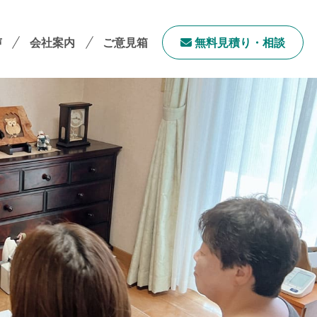
声
会社案内
ご意見箱
無料⾒積り・相談
会社案内TOP
社長メッセージ
会社概要
採用情報
サステナビリティ
「ユニウェブ」の使い方
ンチャイズ加盟オーナー募集