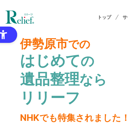
トップ
サ
伊勢原市
での
はじめて
の
特
遺品整理
なら
ゴミ
オプ
リリーフ
想
NHKでも特集されました
各種