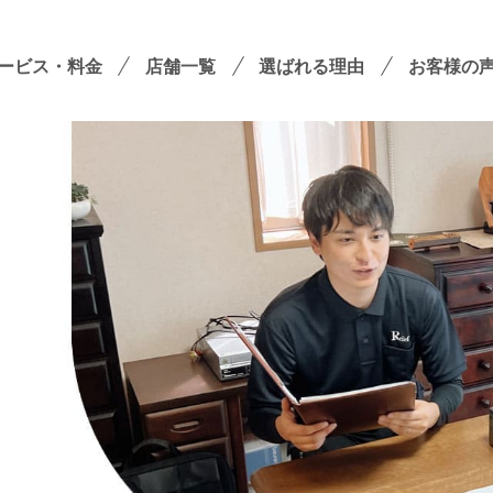
ービス・料金
店舗一覧
選ばれる理由
お客様の
遺品整理
残置物撤去
殊清掃・孤独死
屋敷・モノ屋敷
ションサービス
い出整理パック
！
セミナーのご案内
フラ