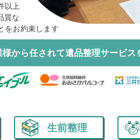
収書の発行方法
件以上
品質な
とをお約束します
業様から任されて
遺品整理サービス
生前整理