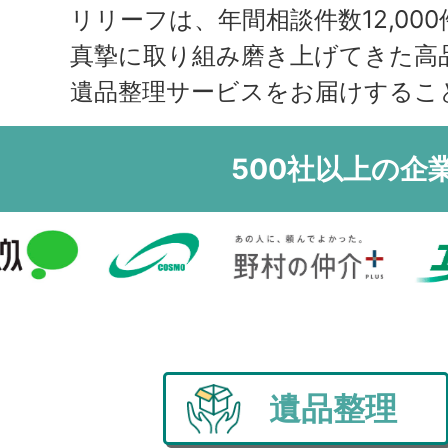
領
リリーフは、年間相談件数12,000
真摯に取り組み磨き上げてきた高
遺品整理サービスをお届けするこ
500社以上の企
遺品整理