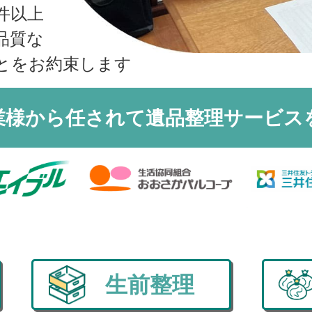
収書の発行方法
件以上
品質な
とをお約束します
業様から任されて
遺品整理サービス
生前整理