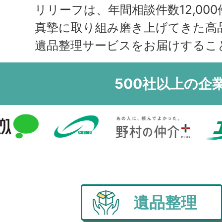
領
リリーフは、年間相談件数12,000
真摯に取り組み磨き上げてきた高
遺品整理サービスをお届けするこ
500社以上の企
遺品整理