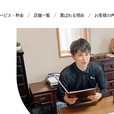
ービス・料金
店舗一覧
選ばれる理由
お客様の
遺品整理
残置物撤去
殊清掃・孤独死
屋敷・モノ屋敷
ションサービス
い出整理パック
！
セミナーのご案内
フラ