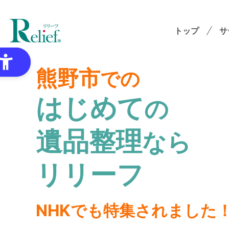
トップ
サ
熊野市
での
はじめて
の
特
遺品整理
なら
ゴミ
オプ
リリーフ
想
NHKでも特集されました
各種