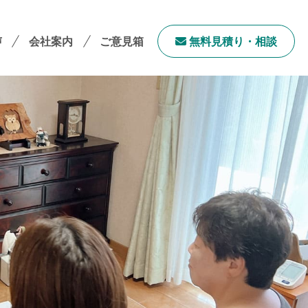
声
会社案内
ご意見箱
無料⾒積り・相談
会社案内TOP
社長メッセージ
会社概要
採用情報
サステナビリティ
「ユニウェブ」の使い方
ンチャイズ加盟オーナー募集