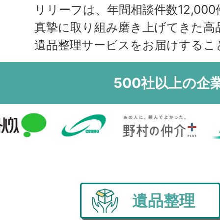
領
リリーフは、年間相談件数12,000
真摯に取り組み磨き上げてきた高
遺品整理サービスをお届けするこ
500社以上の企
遺品整理