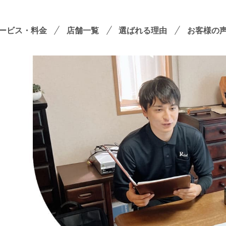
ービス・料金
店舗一覧
選ばれる理由
お客様の
遺品整理
残置物撤去
殊清掃・孤独死
屋敷・モノ屋敷
ションサービス
い出整理パック
！
セミナーのご案内
フラ