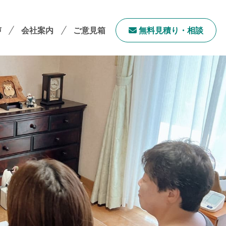
声
会社案内
ご意見箱
無料⾒積り・相談
会社案内TOP
社長メッセージ
会社概要
採用情報
サステナビリティ
「ユニウェブ」の使い方
ンチャイズ加盟オーナー募集