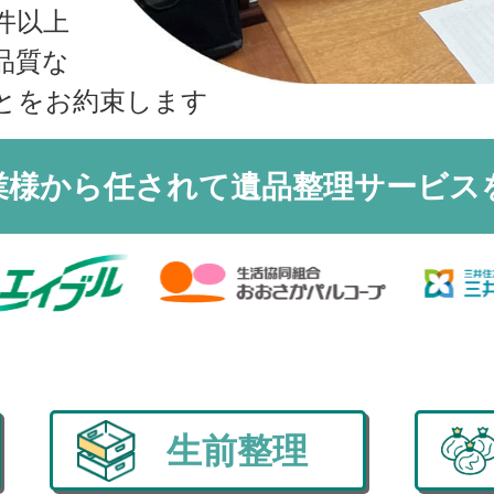
収書の発行方法
件以上
品質な
とをお約束します
業様から任されて
遺品整理サービス
生前整理