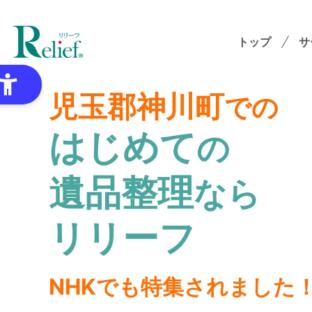
トップ
サ
児玉郡神川町
での
はじめて
の
特
遺品整理
なら
ゴミ
オプ
リリーフ
想
NHKでも特集されました
各種