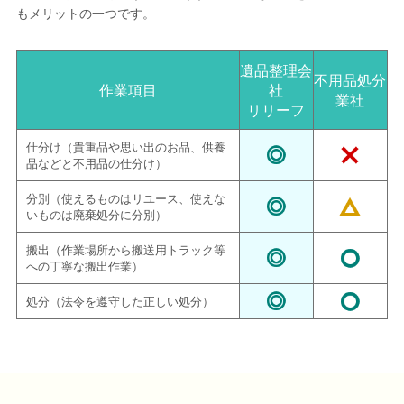
もメリットの一つです。
遺品整理会
不用品処分
作業項目
社
業社
リリーフ
仕分け（貴重品や思い出のお品、供養
品などと不用品の仕分け）
分別（使えるものはリユース、使えな
いものは廃棄処分に分別）
搬出（作業場所から搬送用トラック等
への丁寧な搬出作業）
処分（法令を遵守した正しい処分）