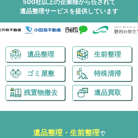
500社以上の企業様から任されて
遺品整理サービスを
提供しています
遺品整理
生前整理
ゴミ屋敷
特殊清掃
残置物撤去
遺品買取
遺品整理・生前整理
で