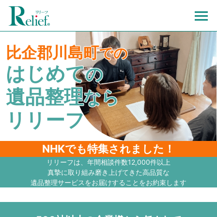
比企郡川島町
での
はじめて
の
遺品整理
なら
リリーフ
NHKでも特集されました！
リリーフは、年間相談件数12,000件以上
真摯に取り組み磨き上げてきた高品質な
遺品整理サービスをお届けすることをお約束します