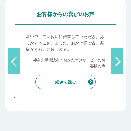
お客様からの喜びのお声
、
暑い中、ていねいに作業していただき、あ
っ
りがとうございました。おかげ様で古い実
家がきれいに片づきま...
客
神奈川県横浜市：おかたづけサービスのお
声
客様の声
続きを読む