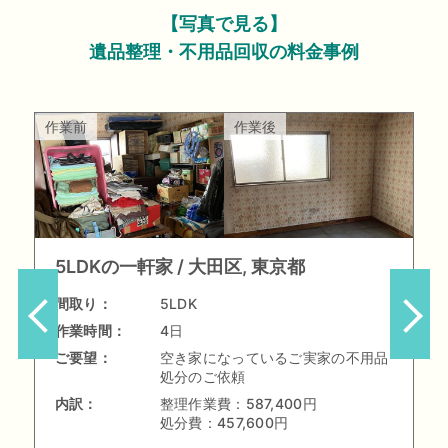
【写真で見る】
遺品整理・不用品回収の料金事例
作業前
作業後
5LDKの一軒家
大田区, 東京都
間取り：
5LDK
作業時間：
4日
ご要望：
空き家になっているご実家の不用品
処分のご依頼
内訳：
整理作業費：
587,400円
処分費：
457,600円