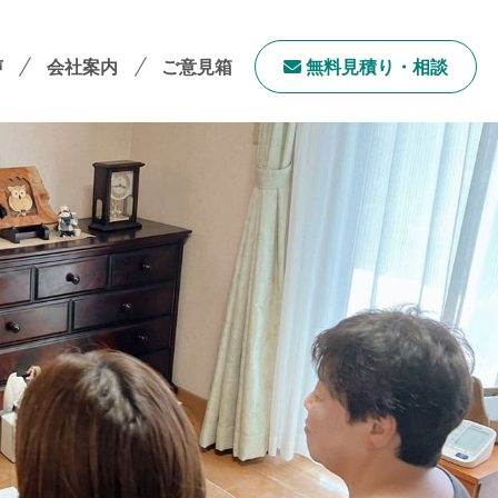
声
会社案内
ご意見箱
無料⾒積り・相談
会社案内TOP
社長メッセージ
会社概要
採用情報
サステナビリティ
「ユニウェブ」の使い方
ンチャイズ加盟オーナー募集