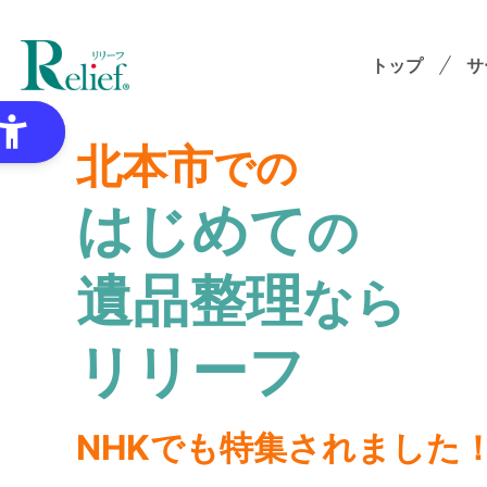
トップ
サ
北本市
での
はじめて
の
特
遺品整理
なら
ゴミ
オプ
リリーフ
想
NHKでも特集されました
各種