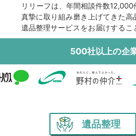
領
リリーフは、年間相談件数12,000
真摯に取り組み磨き上げてきた高
遺品整理サービスをお届けするこ
500社以上の企
遺品整理