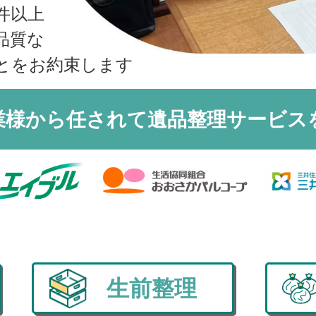
収書の発行方法
件以上
品質な
とをお約束します
業様から任されて
遺品整理サービス
生前整理