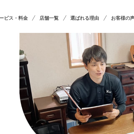
ービス・料金
店舗一覧
選ばれる理由
お客様の
遺品整理
残置物撤去
殊清掃・孤独死
屋敷・モノ屋敷
ションサービス
い出整理パック
！
セミナーのご案内
フラ