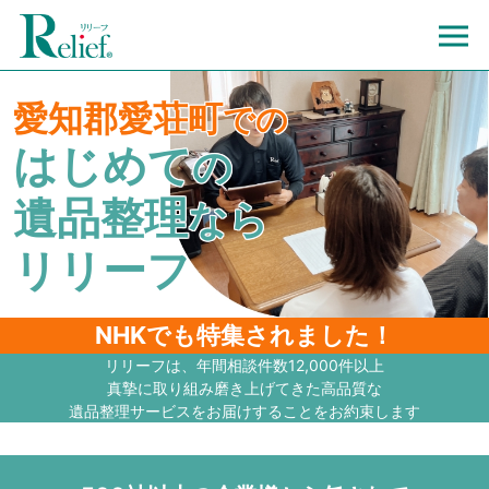
愛知郡愛荘町
での
はじめて
の
遺品整理
なら
リリーフ
NHKでも特集されました！
リリーフは、年間相談件数12,000件以上
真摯に取り組み磨き上げてきた高品質な
遺品整理サービスをお届けすることをお約束します