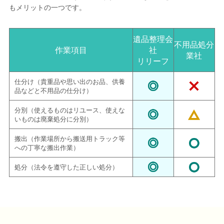
もメリットの一つです。
遺品整理会
不用品処分
作業項目
社
業社
リリーフ
仕分け（貴重品や思い出のお品、供養
品などと不用品の仕分け）
分別（使えるものはリユース、使えな
いものは廃棄処分に分別）
搬出（作業場所から搬送用トラック等
への丁寧な搬出作業）
処分（法令を遵守した正しい処分）