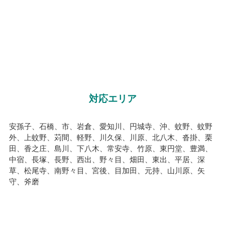
対応エリア
安孫子、石橋、市、岩倉、愛知川、円城寺、沖、蚊野、蚊野
外、上蚊野、苅間、軽野、川久保、川原、北八木、沓掛、栗
田、香之庄、島川、下八木、常安寺、竹原、東円堂、豊満、
中宿、長塚、長野、西出、野々目、畑田、東出、平居、深
草、松尾寺、南野々目、宮後、目加田、元持、山川原、矢
守、斧磨
【愛知郡愛荘町内の駅名から確認】
愛知川駅（近江本線）