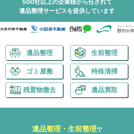
500社以上の企業様から任されて
遺品整理サービスを
提供しています
遺品整理
生前整理
ゴミ屋敷
特殊清掃
残置物撤去
遺品買取
遺品整理・生前整理
で