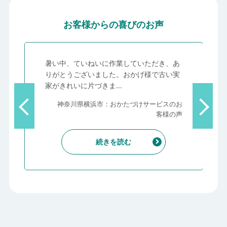
お客様からの喜びのお声
、
暑い中、ていねいに作業していただき、あ
っ
りがとうございました。おかげ様で古い実
家がきれいに片づきま...
客
神奈川県横浜市：おかたづけサービスのお
声
客様の声
続きを読む