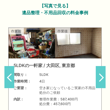
【写真で見る】
遺品整理・不用品回収の料金事例
作業前
作業後
5LDKの一軒家
大田区, 東京都
間取り：
5LDK
作業時間：
4日
ご要望：
空き家になっているご実家の不用品
処分のご依頼
内訳：
整理作業費：
587,400円
処分費：
457,600円