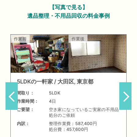
【写真で見る】
遺品整理・不用品回収の料金事例
作業前
作業後
5LDKの一軒家
大田区, 東京都
間取り：
5LDK
作業時間：
4日
ご要望：
空き家になっているご実家の不用品
処分のご依頼
内訳：
整理作業費：
587,400円
処分費：
457,600円