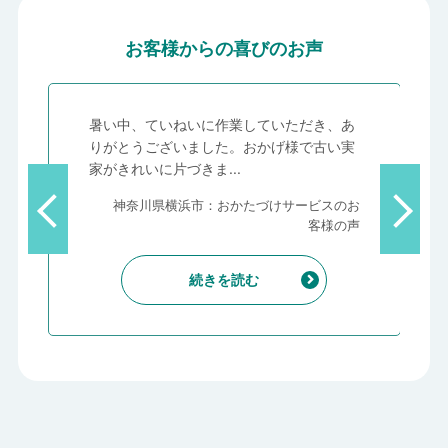
お客様からの喜びのお声
、
暑い中、ていねいに作業していただき、あ
っ
りがとうございました。おかげ様で古い実
家がきれいに片づきま...
客
神奈川県横浜市：おかたづけサービスのお
声
客様の声
続きを読む