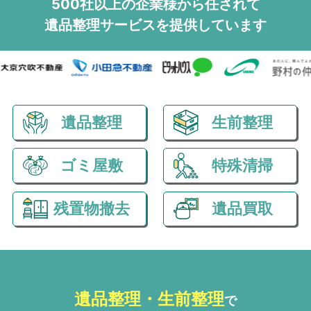
500社以上の企業様から任されて
遺品整理サービスを
提供しています
遺品整理
生前整理
ゴミ屋敷
特殊清掃
残置物撤去
遺品買取
遺品整理・生前整理
で