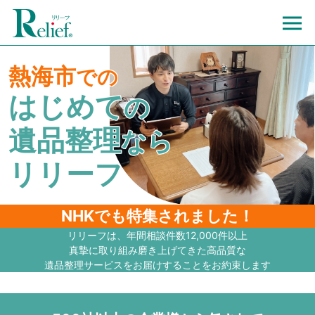
熱海市
での
はじめて
の
遺品整理
なら
リリーフ
NHKでも特集されました！
リリーフは、年間相談件数12,000件以上
真摯に取り組み磨き上げてきた高品質な
遺品整理サービスをお届けすることをお約束します