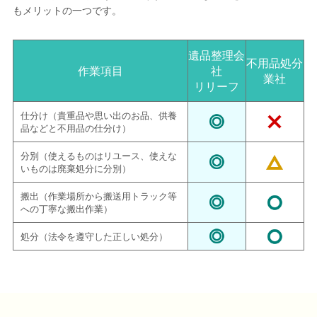
もメリットの一つです。
遺品整理会
不用品処分
作業項目
社
業社
リリーフ
仕分け（貴重品や思い出のお品、供養
品などと不用品の仕分け）
分別（使えるものはリユース、使えな
いものは廃棄処分に分別）
搬出（作業場所から搬送用トラック等
への丁寧な搬出作業）
処分（法令を遵守した正しい処分）